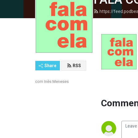
https://feed.podb
Share
RSS
com Inês Meneses
Comment