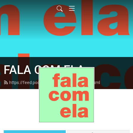
FALA COM ELA
https://feed.podbean.com/falacomela/feed.xml