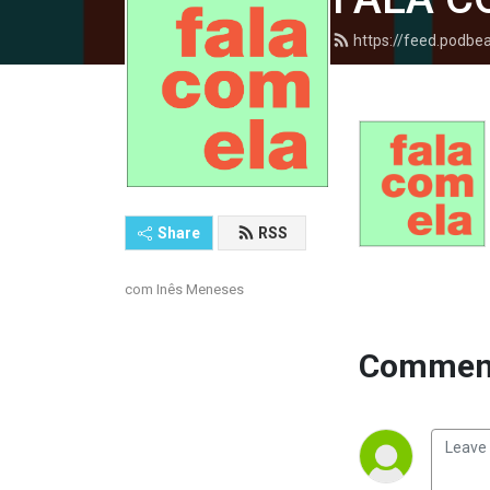
https://feed.podb
Share
RSS
com Inês Meneses
Comment