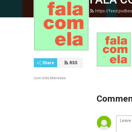
https://feed.podb
Share
RSS
com Inês Meneses
Comment