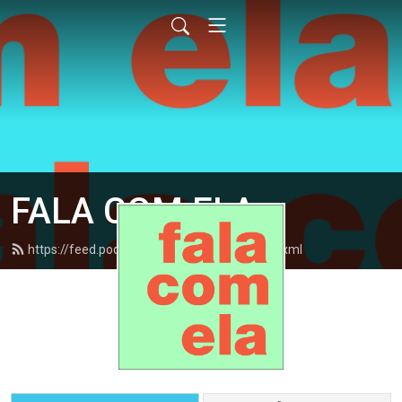
FALA COM ELA
https://feed.podbean.com/falacomela/feed.xml