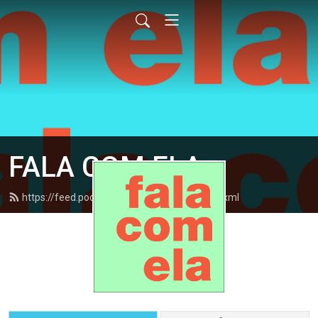
FALA COM ELA
https://feed.podbean.com/falacomela/feed.xml