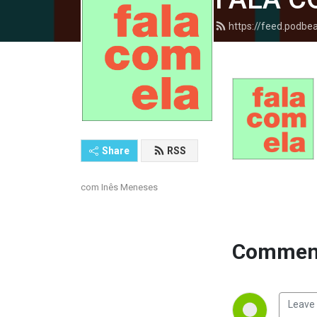
https://feed.podb
Share
RSS
com Inês Meneses
Comment